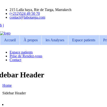
215 Lalla haya, Rte de Targa, Marrakech
(+212)524 49 50 70
contact@labotarga.com
Accueil
À propos
les Analyses
Espace patients
Pr
Espace patients
Prise de Rendez-vous
Contact
idebar Header
Home
Sidebar Header